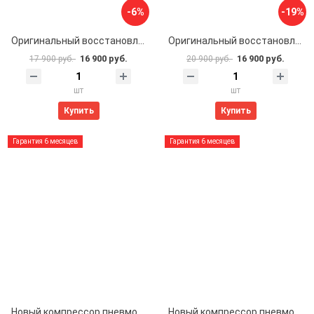
-6%
-19%
Оригинальный восстановленный компрессор пневмоподвески AMK LR072537 для Land Rover L319 Discovery 3 4 / L320 Range Rover Sport
Оригинальный восстановленный компрессор пневмоподвески Hitachi (LR061663, LR023964) для LAND ROVER Discovery 3 и 4 L319 / Range Rover Sport L320
16 900 руб.
16 900 руб.
17 900 руб.
20 900 руб.
шт
шт
Купить
Купить
Гарантия 6 месяцев
Гарантия 6 месяцев
Новый компрессор пневмоподвески Miessler Automotive - AMK type (LR072537) для Land Rover L319 Discovery 3 и 4 / L320 Range Rover Sport
Новый компрессор пневмоподвески Miessler Automotive - Hitachi (LR061663, LR023964) для Land Rover L319 Discovery 3 и 4 / L320 Range Rover Sport