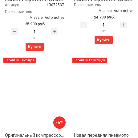
Артикул
LR072537
Производитель
Miessler Automotive
Производитель
24 700 руб.
Miessler Automotive
25 900 руб.
шт
шт
Купить
Купить
Гарантия 6 месяцев
Гарантия 12 месяцев
-5%
Оригинальный компрессор пневмоподвески AMK LR072537 для Land Rover L319 Discovery 3 4 / L320 Range Rover Sport
Новая передняя пневмоподушка (баллон пневмоподвески) Land Rover Discovery 3, Discovery 4, Range Rover Sport