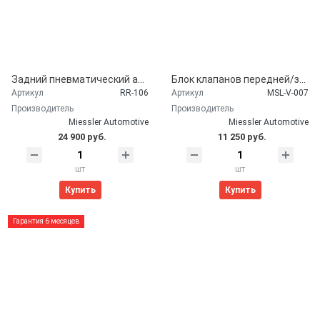
Задний пневматический амортизатор Miessler Automotive для LAND ROVER L319 Discovery 3 4 / L320 Range Rover Sport (без ACE)
Блок клапанов передней/задней пневмоподвески Miessler Automotive для LAND ROVER (RVH000054, RVH000055, RVH000094, RVH000095)
Артикул
RR-106
Артикул
MSL-V-007
Производитель
Производитель
Miessler Automotive
Miessler Automotive
24 900 руб.
11 250 руб.
шт
шт
Купить
Купить
Гарантия 6 месяцев