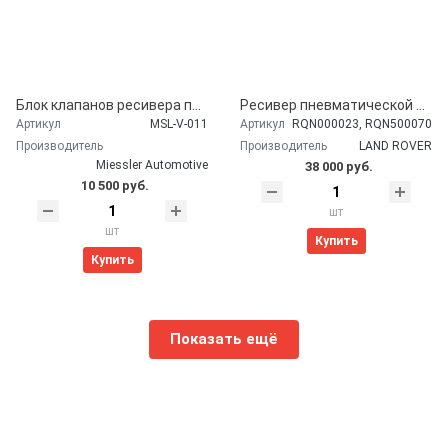
Блок клапанов ресивера пневмоподвески Miessler Automotive для LAND ROVER (RVH000045, RVH000046)
Ресивер пневматической подвески LAND ROVER (RQN000023, RQN500070)
Артикул
MSL-V-011
Артикул
RQN000023, RQN500070
Производитель
Производитель
LAND ROVER
Miessler Automotive
38 000 руб.
10 500 руб.
шт
шт
Купить
Купить
Показать ещё