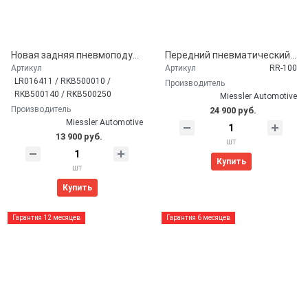
Новая задняя пневмоподушка (баллон пневмостойки) Land Rover Discovery 3, Discovery 4, Range Rover Sport
Передний пневматический амортизатор Miessler Automotive для LAND ROVER L319 Discovery 3 4 / L320 Range Rover Sport (без ACE)
Артикул
Артикул
RR-100
LR016411 / RKB500010 /
Производитель
RKB500140 / RKB500250
Miessler Automotive
Производитель
24 900 руб.
Miessler Automotive
13 900 руб.
шт
Купить
шт
Купить
Гарантия 12 месяцев
Гарантия 6 месяцев