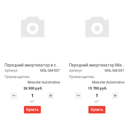
Передний амортизатор в сборе с пружиной Miessler Automotive для Chevrolet Suburban (2007-2011)
Передний амортизатор Miessler Automotive для Chevrolet Suburban (2007-2011)
Артикул
MSL-GM-007
Артикул
MSL-GM-001
Производитель
Производитель
Miessler Automotive
Miessler Automotive
26 500 руб.
15 700 руб.
шт
шт
Купить
Купить