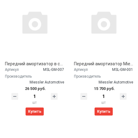
Передний амортизатор в сборе с пружиной Miessler Automotive для Chevrolet Tahoe (2007-2014)
Передний амортизатор Miessler Automotive для Chevrolet Tahoe (2007-2014)
Артикул
MSL-GM-007
Артикул
MSL-GM-001
Производитель
Производитель
Miessler Automotive
Miessler Automotive
26 500 руб.
15 700 руб.
шт
шт
Купить
Купить