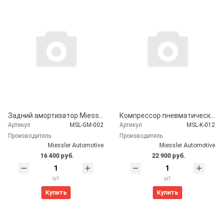
Задний амортизатор Miessler Automotive для CHEVROLET Suburban (2000-2006)
Компрессор пневматической подвески Miessler Automotive для CHEVROLET Suburban (2000-2006)
Артикул
MSL-GM-002
Артикул
MSL-K-012
Производитель
Производитель
Miessler Automotive
Miessler Automotive
16 400 руб.
22 900 руб.
шт
шт
Купить
Купить