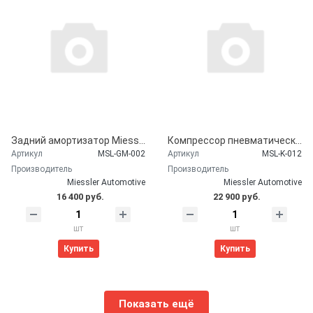
Задний амортизатор Miessler Automotive для CHEVROLET Tahoe (2007-2014)
Компрессор пневматической подвески Miessler Automotive для Chevrolet Tahoe (2007-2014)
Артикул
MSL-GM-002
Артикул
MSL-K-012
Производитель
Производитель
Miessler Automotive
Miessler Automotive
16 400 руб.
22 900 руб.
шт
шт
Купить
Купить
Показать ещё