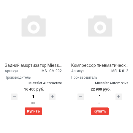
Задний амортизатор Miessler Automotive для CHEVROLET Suburban (2007-2011)
Компрессор пневматической подвески Miessler Automotive для CHEVROLET Suburban (2007-2011)
Артикул
MSL-GM-002
Артикул
MSL-K-012
Производитель
Производитель
Miessler Automotive
Miessler Automotive
16 400 руб.
22 900 руб.
шт
шт
Купить
Купить