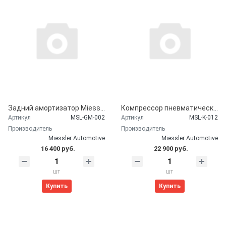
Задний амортизатор Miessler Automotive для CHEVROLET Tahoe (2000-2006)
Компрессор пневматической подвески Miessler Automotive для CHEVROLET Tahoe (2000-2006)
Артикул
MSL-GM-002
Артикул
MSL-K-012
Производитель
Производитель
Miessler Automotive
Miessler Automotive
16 400 руб.
22 900 руб.
шт
шт
Купить
Купить