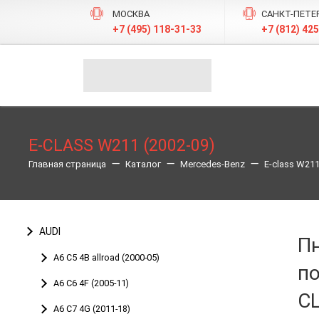
МОСКВА
САНКТ-ПЕТЕ
+7 (495) 118-31-33
+7 (812) 42
E-CLASS W211 (2002-09)
Главная страница
Каталог
Merсedes-Benz
E-class W211
AUDI
П
A6 C5 4B allroad (2000-05)
п
A6 С6 4F (2005-11)
CL
A6 C7 4G (2011-18)