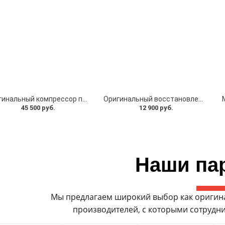
Оригинальный компрессор пневмоподвески Wabco для Mercedes-Benz W211, W219, W220 и Maybach W240 (A2113200304)
Оригинальный восстановленный компрессор пневмоподвески Wabco для Mercedes-Benz W211, W219, W220 и Maybach W240 (A2203200104)
45 500 руб.
12 900 руб.
Наши па
Мы предлагаем широкий выбор как оригинал
производителей, с которыми сотрудни