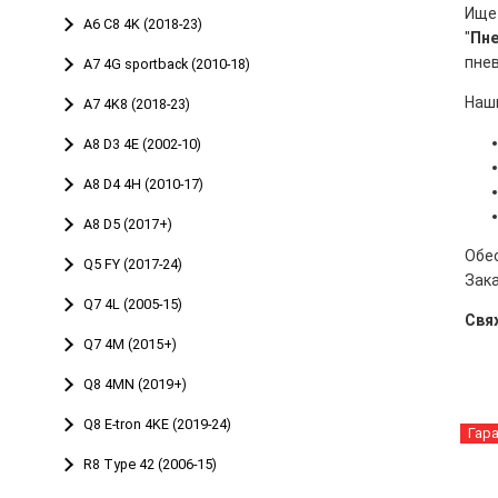
Ище
A6 C8 4K (2018-23)
"
Пн
пне
A7 4G sportback (2010-18)
Наш
A7 4K8 (2018-23)
A8 D3 4E (2002-10)
A8 D4 4H (2010-17)
A8 D5 (2017+)
Обе
Q5 FY (2017-24)
Зака
Q7 4L (2005-15)
Свя
Q7 4M (2015+)
Q8 4MN (2019+)
Q8 E-tron 4KE (2019-24)
Гар
R8 Type 42 (2006-15)