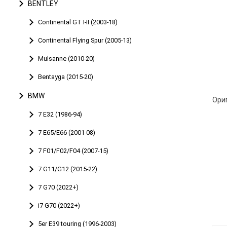
BENTLEY
Continental GT I-II (2003-18)
Continental Flying Spur (2005-13)
Mulsanne (2010-20)
Bentayga (2015-20)
BMW
7 E32 (1986-94)
7 E65/E66 (2001-08)
7 F01/F02/F04 (2007-15)
7 G11/G12 (2015-22)
7 G70 (2022+)
i7 G70 (2022+)
5er E39 touring (1996-2003)