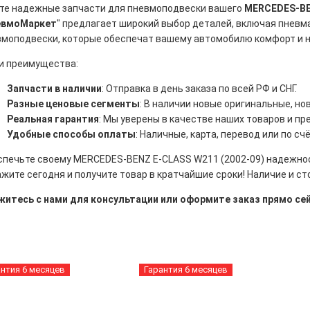
те надежные запчасти для пневмоподвески вашего
MERCEDES-BEN
евмоМаркет
" предлагает широкий выбор деталей, включая пнев
вмоподвески, которые обеспечат вашему автомобилю комфорт и 
и преимущества:
Запчасти в наличии
: Отправка в день заказа по всей РФ и СНГ.
Разные ценовые сегменты
: В наличии новые оригинальные, н
Реальная гарантия
: Мы уверены в качестве наших товаров и пр
Удобные способы оплаты
: Наличные, карта, перевод или по счё
спечьте своему MERCEDES-BENZ E-CLASS W211 (2002-09) надежнос
жите сегодня и получите товар в кратчайшие сроки! Наличие и с
житесь с нами для консультации или оформите заказ прямо сей
антия 6 месяцев
Гарантия 6 месяцев