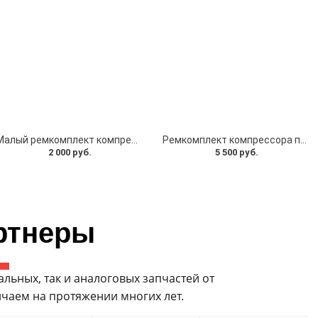
Малый ремкомплект компрессора пневмоподвески Wabco 7L0698030
Ремкомплект компрессора пневмоподвески Wabco с цилиндром
2 000 руб.
5 500 руб.
ртнеры
ьных, так и аналоговых запчастей от
чаем на протяжении многих лет.