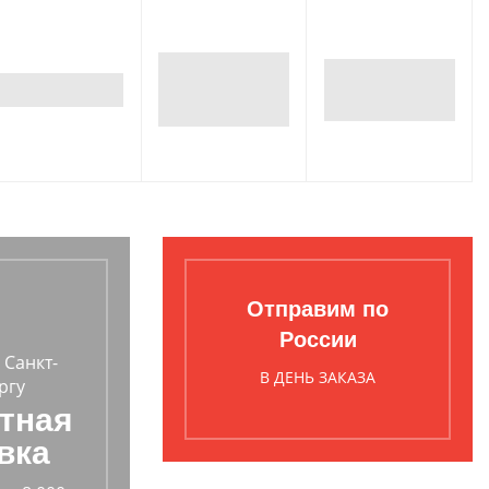
Отправим по
России
 Санкт-
В ДЕНЬ ЗАКАЗА
ргу
тная
вка