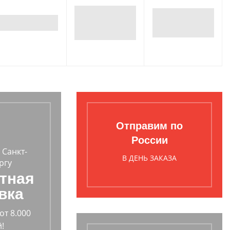
Отправим по
России
 Санкт-
В ДЕНЬ ЗАКАЗА
ргу
тная
вка
от 8.000
!