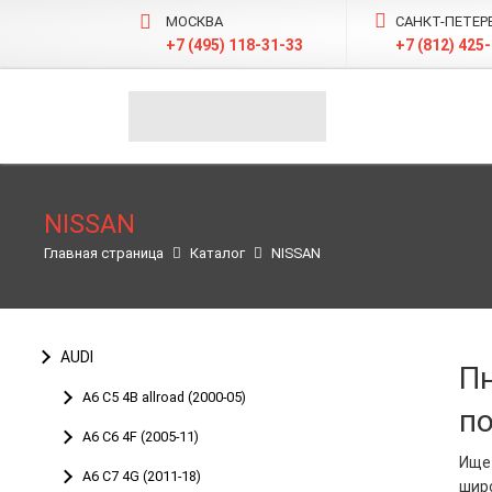
МОСКВА
САНКТ-ПЕТЕР
+7 (495) 118-31-33
+7 (812) 425
NISSAN
Главная страница
Каталог
NISSAN
AUDI
П
A6 C5 4B allroad (2000-05)
по
A6 С6 4F (2005-11)
Ище
A6 C7 4G (2011-18)
шир