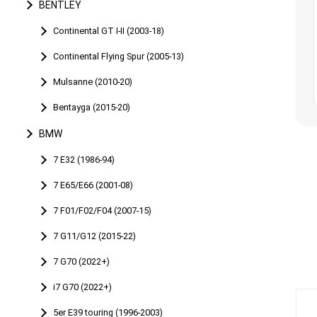
BENTLEY
Continental GT I-II (2003-18)
Continental Flying Spur (2005-13)
Mulsanne (2010-20)
Bentayga (2015-20)
BMW
7 E32 (1986-94)
7 E65/E66 (2001-08)
7 F01/F02/F04 (2007-15)
7 G11/G12 (2015-22)
7 G70 (2022+)
i7 G70 (2022+)
5er E39 touring (1996-2003)