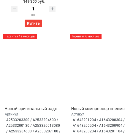
149 300 руб.
шт
Купить
Гарантия 12 месяцев
Гарантия 6 месяцев
Новый оригинальный задний амортизатор с датчиком ADS+ для Mercedes GLC X253 Kombi/ GLC C253 Coupe (A2533203300)
Новый компрессор пневмоподвески Miessler для Mercedes X164 GL, W164 ML (A1643201204)
Артикул
Артикул
A2533203300 / A2533204600 /
A1643201204 / A1643200304 /
A2533200130 / A253320013080
A1643200504 / A1643200904 /
/ A2533204500 / A2533207100 /
A1643200204 / A1643201104 /