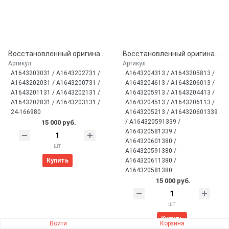
Восстановленный оригинальный задний амортизатор с датчиком ADS для Mercedes W164 ML / GL (A1643202031)
Восстановленный оригинальный передний амортизатор с датчиком ADS для Mercedes W164 ML / GL (A1643204313)
Артикул
Артикул
A1643203031 / A1643202731 /
A1643204313 / A1643205813 /
A1643202031 / A1643200731 /
A1643204613 / A1643206013 /
A1643201131 / A1643202131 /
A1643205913 / A1643204413 /
A1643202831 / A1643203131 /
A1643204513 / A1643206113 /
24-166980
A1643205213 / A164320601339
/ A164320591339 /
15 000 руб.
A164320581339 /
A164320601380 /
шт
A164320591380 /
Купить
A164320611380 /
A164320581380
15 000 руб.
шт
Купить
Войти
Корзина