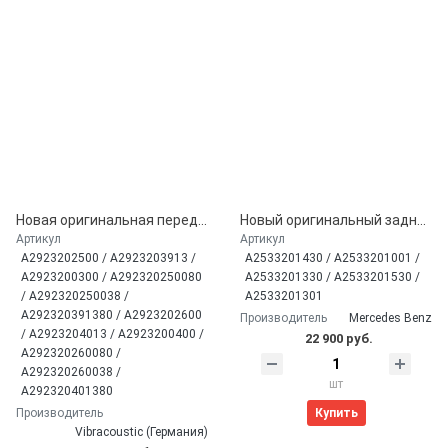
Новая оригинальная передняя пневмостойка для Mercedes-Benz GLE-Coupe 4Matic C292 2015-19 (A2923202500, A2923202600)
Новый оригинальный задний амортизатор без датчика ADS+ для Mercedes GLC X253 Kombi/ GLC C253 Coupe (A2533201430)
Артикул
Артикул
A2923202500 / A2923203913 /
A2533201430 / A2533201001 /
A2923200300 / A292320250080
A2533201330 / A2533201530 /
/ A292320250038 /
A2533201301
A292320391380 / A2923202600
Производитель
Mercedes Benz
/ A2923204013 / A2923200400 /
22 900 руб.
A292320260080 /
A292320260038 /
шт
A292320401380
Купить
Производитель
Vibracoustic (Германия)