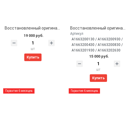
Восстановленный оригинальный передний амортизатор с датчиком ADS для Mercedes W166 ML / X166 GL (A1663207013, A1663206913)
Восстановленный оригинальный задний амортизатор с датчиком ADS для Mercedes W166 ML / GL (A1663200130)
Артикул
19 000 руб.
A1663200130 / A1663200930 /
A1663200430 / A1663200830 /
шт
A1663201930 / A1663202630
15 000 руб.
Купить
шт
Купить
Гарантия 6 месяцев
Гарантия 6 месяцев