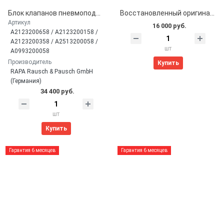
Блок клапанов пневмоподвески оригинал RAPA LF-22 для Mercedes-Benz (A2123200658)
Восстановленный оригинальный передний амортизатор Mercedes W221 / W216 4Matic (A2213200538, A2213200438)
Артикул
16 000 руб.
A2123200658 / A2123200158 /
A2123200358 / A2513200058 /
шт
A0993200058
Производитель
Купить
RAPA Rausch & Pausch GmbH
(Германия)
34 400 руб.
шт
Купить
Гарантия 6 месяцев
Гарантия 6 месяцев