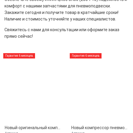
комфорт с нашими запчастями для пневмоподвески.
Закажите сегодня и получите товар в кратчайшие сроки!
Наличие и стоимость уточняйте у наших специалистов.
Свяжитесь с нами для консультации или оформите заказ
прямо сейчас!
Гарантия 6 месяцев
Гарантия 6 месяцев
Новый оригинальный компрессор пневмоподвески Nissan для Infiniti QX56/QX80 Z62 JA60, Nissan Armada Y62 (534007S600, 534001LA4A)
Новый компрессор пневмоподвески Miessler для Infiniti QX56/QX80 Z62 JA60, Nissan Armada Y62 (534007S600, 534001LA4A)