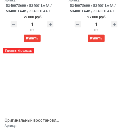
Артикул
Артикул
534007S600 / 534001LA4A /
534007S600 / 534001LA4A /
534001LA4B / 534001LA4C
534001LA4B / 534001LA4C
79 800 руб.
27 000 руб.
шт
шт
Купить
Купить
Гарантия 6 месяцев
Оригинальный восстановленный компрессор пневмоподвески Infiniti QX56/QX80 Z62 JA60, Nissan Armada Y62 (534007S600, 534001LA4A)
Артикул