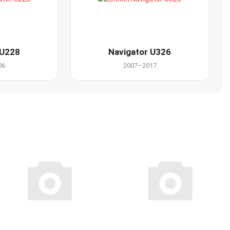
 U228
Navigator U326
06
2007–2017