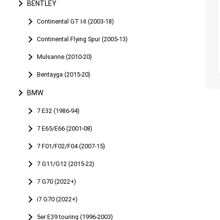
BENTLEY
Continental GT I-II (2003-18)
Continental Flying Spur (2005-13)
Mulsanne (2010-20)
Bentayga (2015-20)
BMW
7 E32 (1986-94)
7 E65/E66 (2001-08)
7 F01/F02/F04 (2007-15)
7 G11/G12 (2015-22)
7 G70 (2022+)
i7 G70 (2022+)
5er E39 touring (1996-2003)