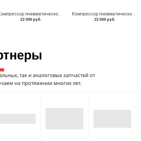
Компрессор пневматической подвески Miessler Automotive для LINCOLN Navigator (2003-2006)
Компрессор пневматической подвески Miessler Automotive для Lincoln Navigator (2007-2013)
22 000 руб.
22 500 руб.
ртнеры
ьных, так и аналоговых запчастей от
чаем на протяжении многих лет.