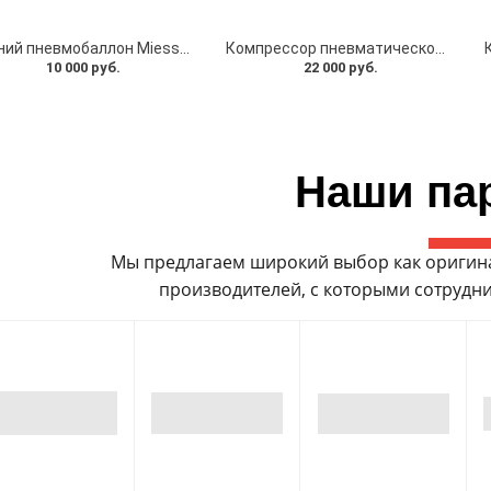
Задний пневмобаллон Miessler Automotive для Lincoln Navigator (1998-2002)
Компрессор пневматической подвески Miessler Automotive для LINCOLN Navigator (1998-2002)
10 000 руб.
22 000 руб.
Наши па
Мы предлагаем широкий выбор как оригинал
производителей, с которыми сотрудни