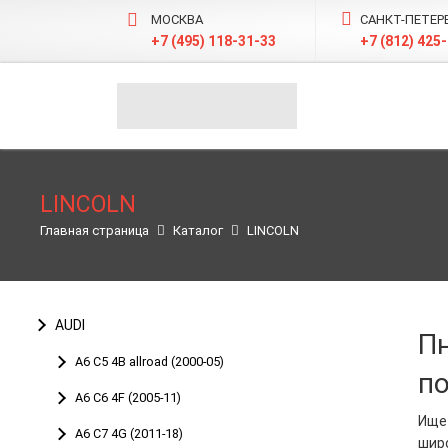
МОСКВА
САНКТ-ПЕТЕР
+7 (495) 118-31-33
+7 (812) 425
LINCOLN
Главная страница
Каталог
LINCOLN
AUDI
П
A6 C5 4B allroad (2000-05)
по
A6 С6 4F (2005-11)
Ище
A6 C7 4G (2011-18)
шир