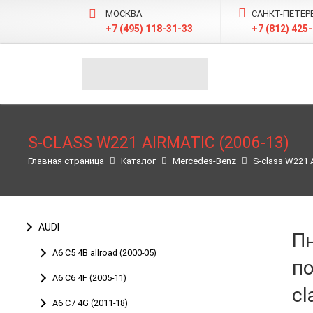
МОСКВА
САНКТ-ПЕТЕР
+7 (495) 118-31-33
+7 (812) 425
S-CLASS W221 AIRMATIC (2006-13)
Главная страница
Каталог
Merсedes-Benz
S-class W221 A
AUDI
П
A6 C5 4B allroad (2000-05)
п
A6 С6 4F (2005-11)
cl
A6 C7 4G (2011-18)