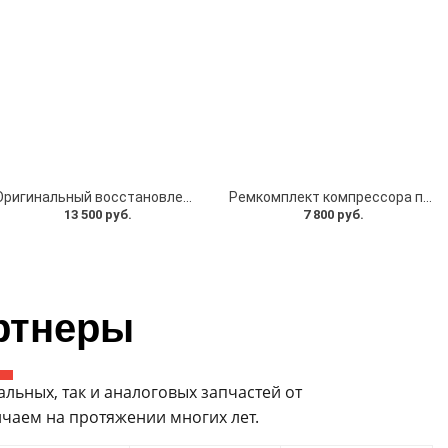
Оригинальный восстановленный компрессор пневмоподвески AMK для Mercedes W221 / W216 (A2213200904)
Ремкомплект компрессора пневмоподвески AMK (шатун в сборе + поршневые кольца)
13 500 руб.
7 800 руб.
ртнеры
ьных, так и аналоговых запчастей от
чаем на протяжении многих лет.