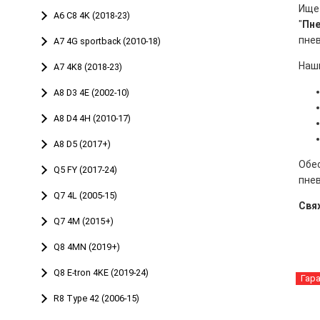
Ище
A6 C8 4K (2018-23)
"
Пн
пне
A7 4G sportback (2010-18)
Наш
A7 4K8 (2018-23)
A8 D3 4E (2002-10)
A8 D4 4H (2010-17)
A8 D5 (2017+)
Обес
Q5 FY (2017-24)
пнев
Q7 4L (2005-15)
Свя
Q7 4M (2015+)
Q8 4MN (2019+)
Q8 E-tron 4KE (2019-24)
Гар
R8 Type 42 (2006-15)