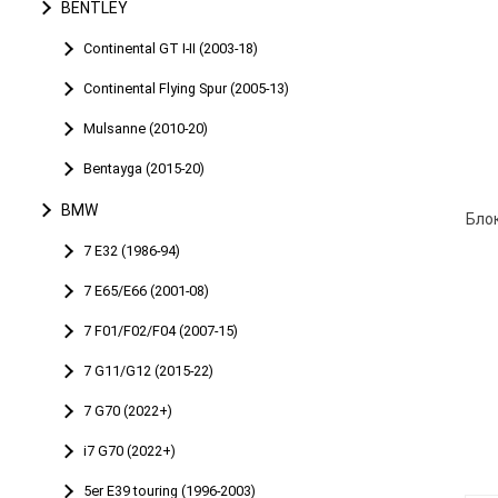
BENTLEY
Continental GT I-II (2003-18)
Continental Flying Spur (2005-13)
Mulsanne (2010-20)
Bentayga (2015-20)
BMW
7 E32 (1986-94)
7 E65/E66 (2001-08)
7 F01/F02/F04 (2007-15)
7 G11/G12 (2015-22)
7 G70 (2022+)
i7 G70 (2022+)
5er E39 touring (1996-2003)