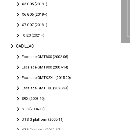
X5 G05 (2018+)
X6 G06 (2019+)
X7 G07 (2018+)
iX l20 (2021+)
CADILLAC
Escalade GMT800 (2002-06)
Escalade GMT900 (2007-14)
Escalade GMTK2XL (2015-20)
Escalade GMT1UL (2020-24)
SRX (2003-10)
STS (2004-11)
DTS G platform (2005-11)
XTS Epsilon II (2012-19)