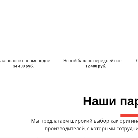
Блок клапанов пневмоподвески оригинал RAPA LF-22 для Mercedes-Benz (A2123200658)
Новый баллон передней пневмостойки Mercedes W221 / W216 (A2213204913)
34 400 руб.
12 400 руб.
Наши па
Мы предлагаем широкий выбор как оригинал
производителей, с которыми сотрудни