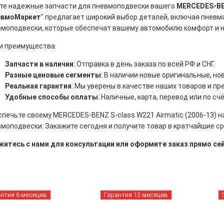
те надежные запчасти для пневмоподвески вашего
MERCEDES-BEN
евмоМаркет
" предлагает широкий выбор деталей, включая пнев
вмоподвески, которые обеспечат вашему автомобилю комфорт и 
и преимущества:
Запчасти в наличии
: Отправка в день заказа по всей РФ и СНГ.
Разные ценовые сегменты
: В наличии новые оригинальные, н
Реальная гарантия
: Мы уверены в качестве наших товаров и пр
Удобные способы оплаты
: Наличные, карта, перевод или по счё
печьте своему MERCEDES-BENZ S-class W221 Airmatic (2006-13) 
моподвески. Закажите сегодня и получите товар в кратчайшие ср
житесь с нами для консультации или оформите заказ прямо сей
антия 6 месяцев
Гарантия 12 месяцев