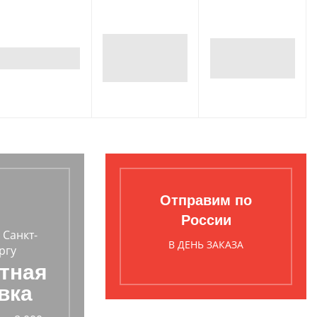
Отправим по
России
 Санкт-
В ДЕНЬ ЗАКАЗА
ргу
тная
вка