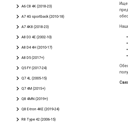
Ище
A6 C8 4K (2018-23)
пре
обе
A7 4G sportback (2010-18)
Наш
A7 4K8 (2018-23)
A8 D3 4E (2002-10)
A8 D4 4H (2010-17)
A8 D5 (2017+)
Обес
Q5 FY (2017-24)
полу
Q7 4L (2005-15)
Свя
Q7 4M (2015+)
Q8 4MN (2019+)
Q8 E-tron 4KE (2019-24)
R8 Type 42 (2006-15)