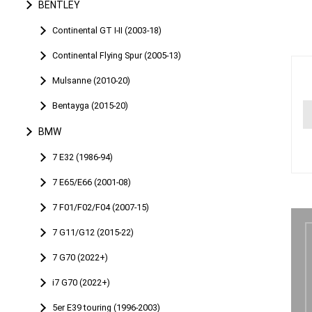
BENTLEY
Continental GT I-II (2003-18)
Continental Flying Spur (2005-13)
Mulsanne (2010-20)
Bentayga (2015-20)
BMW
7 E32 (1986-94)
7 E65/E66 (2001-08)
7 F01/F02/F04 (2007-15)
7 G11/G12 (2015-22)
7 G70 (2022+)
i7 G70 (2022+)
5er E39 touring (1996-2003)