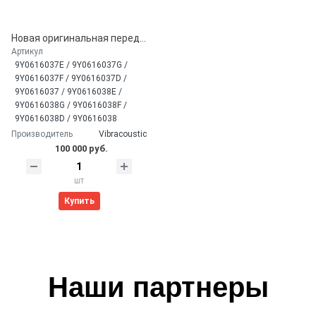
Новая оригинальная передняя пневмостойка Porsche Cayenne E3 PO536 9YB Facelift 2023+ (9Y0616037F, 9Y0616038G)
Артикул
9Y0616037E / 9Y0616037G /
9Y0616037F / 9Y0616037D /
9Y0616037 / 9Y0616038E /
9Y0616038G / 9Y0616038F /
9Y0616038D / 9Y0616038
Производитель
Vibracoustic
100 000 руб.
шт
Купить
Наши партнеры