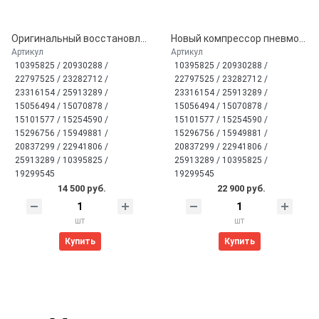
Оригинальный восстановленный компрессор пневмоподвески General Motors для Cadillac Escalade и Chevrolet Tahoe (15254590, 20930288, 22941806)
Новый компрессор пневмоподвески Miessler для Cadillac Escalade и Chevrolet Tahoe (15254590, 20930288, 22941806)
Артикул
Артикул
10395825 / 20930288 /
10395825 / 20930288 /
22797525 / 23282712 /
22797525 / 23282712 /
23316154 / 25913289 /
23316154 / 25913289 /
15056494 / 15070878 /
15056494 / 15070878 /
15101577 / 15254590 /
15101577 / 15254590 /
15296756 / 15949881 /
15296756 / 15949881 /
20837299 / 22941806 /
20837299 / 22941806 /
25913289 / 10395825 /
25913289 / 10395825 /
19299545
19299545
14 500 руб.
22 900 руб.
шт
шт
Купить
Купить