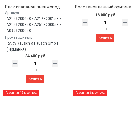
Блок клапанов пневмоподвески оригинал RAPA LF-22 для Mercedes-Benz (A2123200658)
Восстановленный оригинальный передний амортизатор Mercedes W221 / W216 4Matic (A2213200538, A2213200438)
Артикул
16 000 руб.
A2123200658 / A2123200158 /
A2123200358 / A2513200058 /
шт
A0993200058
Производитель
Купить
RAPA Rausch & Pausch GmbH
(Германия)
34 400 руб.
шт
Купить
Гарантия 12 месяцев
Гарантия 6 месяцев