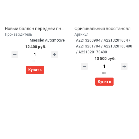
Новый баллон передней пневмостойки Mercedes W221 / W216 (A2213204913)
Оригинальный восстановленный компрессор пневмоподвески AMK для Mercedes W221 / W216 (A2213200904)
Производитель
Артикул
Miessler Automotive
A2213200904 / A2213201604 /
A2213201704 / A221320160480
12 400 руб.
/ A221320170480
13 500 руб.
шт
Купить
шт
Купить